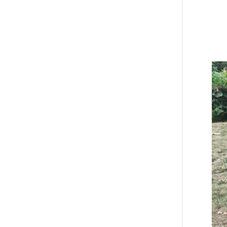
Am 3
Berei