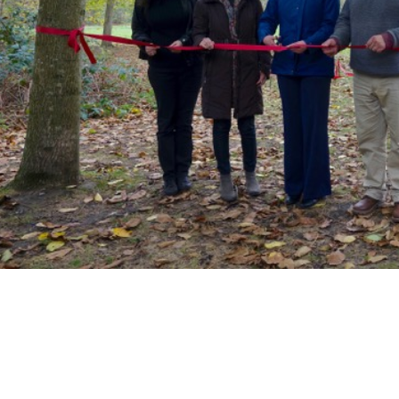
inweihung des Speisepilzg
ipshorst in Oberhausen
10, 2018