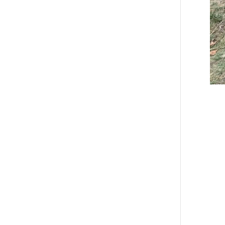
P
A
Aug. 
Exper
Baums