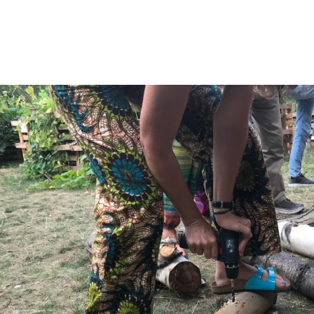
0. Oktober 2018 wurde am Haus Ripshorst in Oberhausen der Speisepilzgarten
ts während der Auftaktversanstaltung des Bürgerforschungsprojektes SAIN wurde