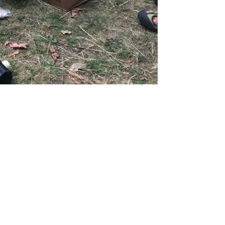
tup Bonn am 21.
nn/Andrea Muno-Lindenau Wie züchtet man Pilze auf
onn und Oberhausen. Direkt mitmachen konnten alle...