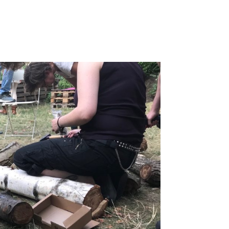
 eröffnet Fotos: Leandra Hamann, Fraunhofer UMSICHT
n in einem kleinen Pilzworkshop im...