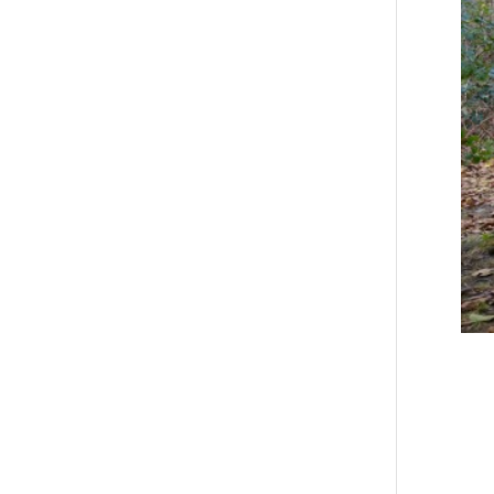
E
R
Nov. 