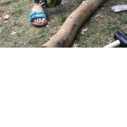
ilzworkshop und SAIN Mee
ugust ’18
22, 2018
ten von Oberhausen und Bonn laden zu den Stadtfrüchtchen ein Foto: WILA Bo
tämmen oder legt Pilzbeete an? Drüber referierten unsere Pilz-Experten aus B