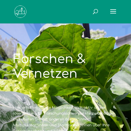
Forschen &
Vernetzen
Hier erhalten Sie die Möglichkeit, sich aktiv an der
Ideenfindung für Forschungsschwerpunkte zu beteiligen.
Diskutieren Sie mit anderen Bürger*innen,
Multiplikator*innen und Stadtfarmer*innen über Ihre